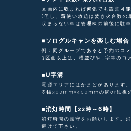
区画内に収まれば何張でも設営可能
(但し、薪使い放題は焚き火台数の
収まらない車は管理棟の前後に駐
■ソログルキャンを楽しむ場合
例：同グループであると予約のコ
3区画以上は、横並びやL字等のコ
■U字溝
電源エリアにはかまどがあります。か
※幅300mm×400mmの網or鉄
■消灯時間【22時～6時】
消灯時間の厳守をお願いします。消
避けて下さい。